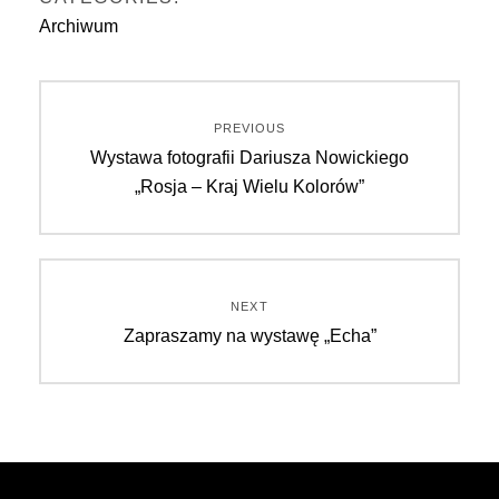
Archiwum
Nawigacja
PREVIOUS
wpisu
Previous
Wystawa fotografii Dariusza Nowickiego
post:
„Rosja – Kraj Wielu Kolorów”
NEXT
Next
Zapraszamy na wystawę „Echa”
post: