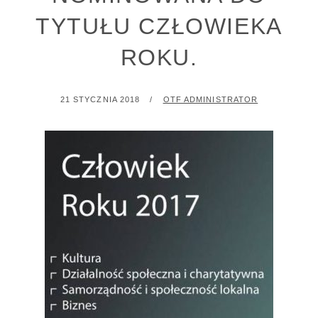
TYTUŁU CZŁOWIEKA
ROKU.
POSTED
BY
21 STYCZNIA 2018
OTF ADMINISTRATOR
ON