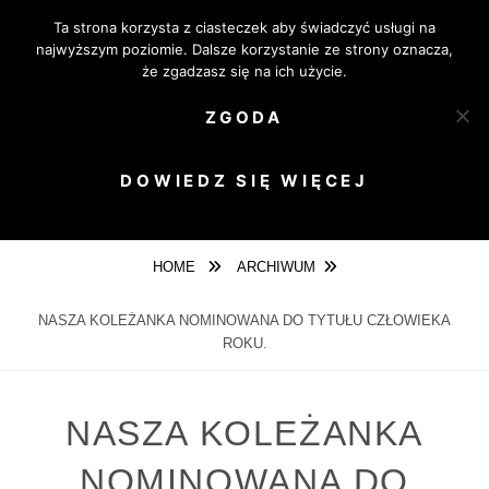
Skip
Ta strona korzysta z ciasteczek aby świadczyć usługi na
OPOLSKIE
to
najwyższym poziomie. Dalsze korzystanie ze strony oznacza,
content
że zgadzasz się na ich użycie.
TOWARZYSTWO
FOTOGRAFICZNE
ZGODA
LUDZIE Z PASJĄ
DOWIEDZ SIĘ WIĘCEJ
MENU
HOME
ARCHIWUM
NASZA KOLEŻANKA NOMINOWANA DO TYTUŁU CZŁOWIEKA
ROKU.
NASZA KOLEŻANKA
NOMINOWANA DO